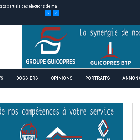
tats partiels des élections de mai
e d’appel, joignable au 105, ouvert
 des campagnes ce jeudi 28 mai à
WS
DOSSIERS
OPINIONS
PORTRAITS
ANNON
nce de la fiche de procuration
Commissions Administratives de
tation de serment et à une
entants aux CACV (centralisation