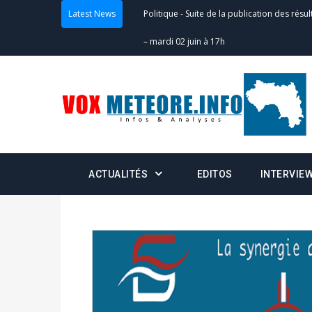
Latest News
Politique
-
Suite de la publication des résul
– mardi 02 juin à 17h
Politique
-
Scrutins : la DGE active un centr
24h/24 et 7j/7
Actualités
-
Double scrutin du 31 mai : fin
minuit
ACTUALITÉS
EDITOS
INTERVIE
Actualités
-
Communiqué relatif à la délivra
Politique
-
Convocation des membres des 
Centralisation des Votes (CACV) à une pres
formation
Politique
-
Candidats : désignez vos représ