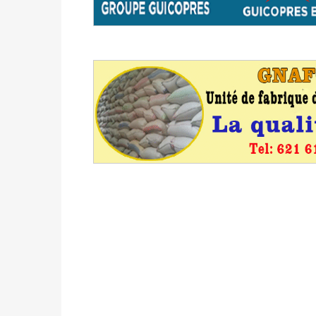
des votes) avant le 16 mai à 16h
Politique
-
Double scrutin du 31 mai : retra
du 16 au 31 mai 2026
Politique
-
Délégués de bureaux de vote : v
avant le 16 mai 2026 à 16h
Politique
-
Proclamation des résultats glob
statistiques des législatives et communales 
Politique
-
Suite de la publication des résul
ce 03 juin à 14h