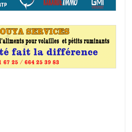
it des cartes d’électeurs possible
os informations à transmettre
aux provisoires et des
: ce 4 juin à 18h
tats partiels des élections de mai