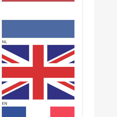
NL
EN