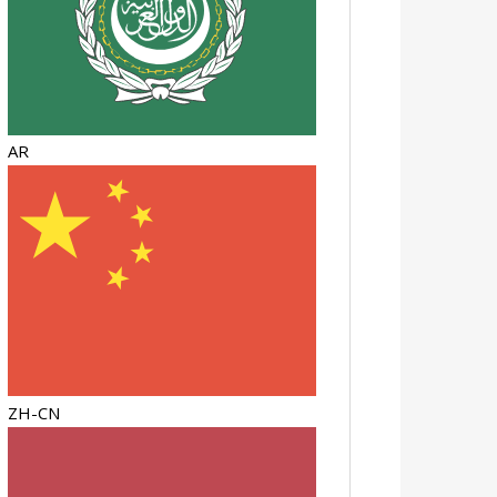
AR
ZH-CN