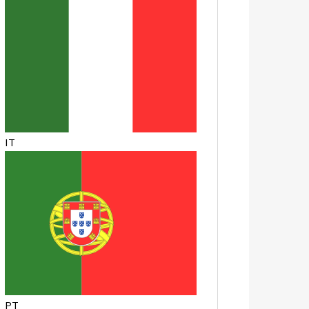
IT
PT