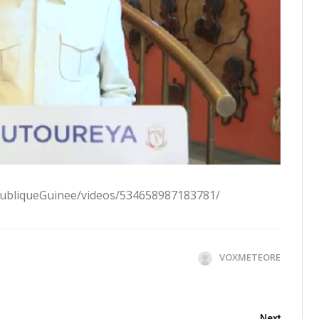
publiqueGuinee/videos/534658987183781/
VOXMETEORE
Next