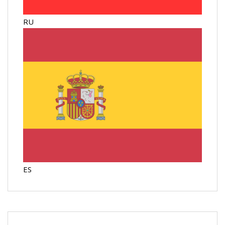
RU
ES