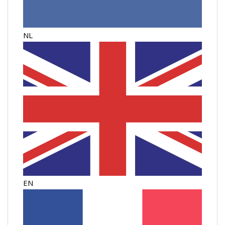
NL
EN