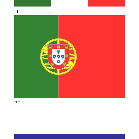
IT
PT