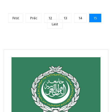
First
Préc
12
13
14
15
Last