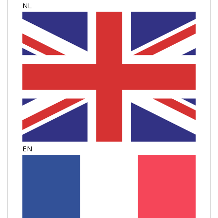
NL
EN