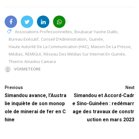
Associations Professionnelles
,
Boubacar Yacine Diallo
,
Bureau Exécutif
,
Conseil D’Administration
,
Guinée
,
Haute Autorité De La Communication (HAC)
,
Maison De La Presse
,
Médias
,
REMIGUI
,
Réseau Des Médias Sur Internet En Guinée
,
Thierno Amadou Camara
VOXMETEORE
Previous
Next
Simandou avance, l’Austra
Simandou et Accord-Cadr
lie inquiète de son monop
e Sino-Guinéen : redémarr
ole de minerai de fer en C
age des travaux de constr
hine
uction en mars 2023