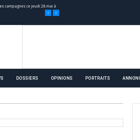
 des campagnes ce jeudi 28 mai à
nce de la fiche de procuration
Commissions Administratives de
tation de serment et à une
WS
DOSSIERS
OPINIONS
PORTRAITS
ANNON
entants aux CACV (centralisation
it des cartes d’électeurs possible
os informations à transmettre