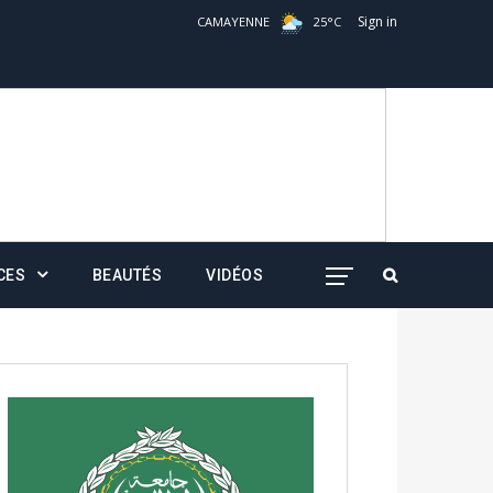
Sign in
CAMAYENNE
25
°
C
CES
BEAUTÉS
VIDÉOS