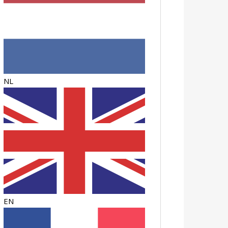
NL
EN