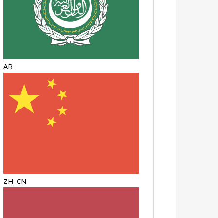
AR
ZH-CN