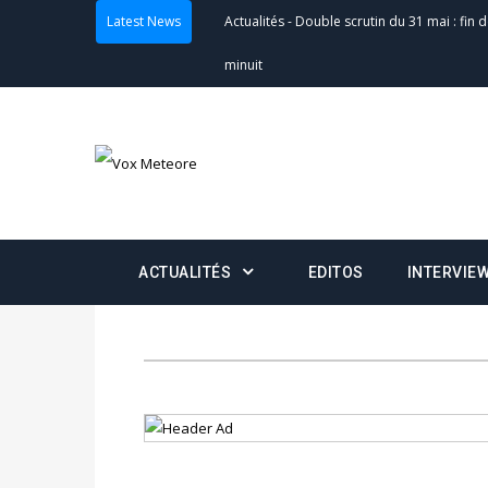
Latest News
Actualités
-
Double scrutin du 31 mai : fin
minuit
Actualités
-
Communiqué relatif à la délivra
Politique
-
Convocation des membres des 
Centralisation des Votes (CACV) à une pres
formation
ACTUALITÉS
EDITOS
INTERVIE
Politique
-
Candidats : désignez vos représ
des votes) avant le 16 mai à 16h
Politique
-
Double scrutin du 31 mai : retra
du 16 au 31 mai 2026
Politique
-
Délégués de bureaux de vote : v