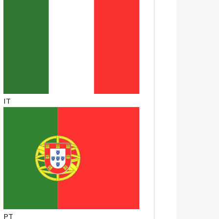
IT
PT