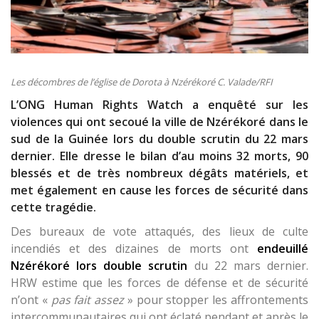
Les décombres de l’église de Dorota à Nzérékoré C. Valade/RFI
L’ONG Human Rights Watch a enquêté sur les
violences qui ont secoué la ville de Nzérékoré dans le
sud de la Guinée lors du double scrutin du 22 mars
dernier. Elle dresse le bilan d’au moins 32 morts, 90
blessés et de très nombreux dégâts matériels, et
met également en cause les forces de sécurité dans
cette tragédie.
Des bureaux de vote attaqués, des lieux de culte
incendiés et des dizaines de morts ont
endeuillé
Nzérékoré lors double scrutin
du 22 mars dernier.
HRW estime que les forces de défense et de sécurité
n’ont «
pas fait assez
» pour stopper les affrontements
intercommunautaires qui ont éclaté pendant et après le