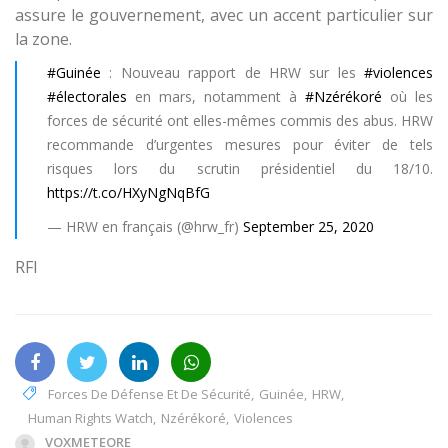
assure le gouvernement, avec un accent particulier sur
la zone.
#Guinée
: Nouveau rapport de HRW sur les
#violences
#électorales
en mars, notamment à
#Nzérékoré
où les
forces de sécurité ont elles-mêmes commis des abus. HRW
recommande d’urgentes mesures pour éviter de tels
risques lors du scrutin présidentiel du 18/10.
https://t.co/HXyNgNqBfG
— HRW en français (@hrw_fr)
September 25, 2020
RFI
Forces De Défense Et De Sécurité
,
Guinée
,
HRW
,
Human Rights Watch
,
Nzérékoré
,
Violences
VOXMETEORE