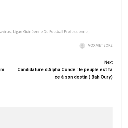
avirus
,
Ligue Guinéenne De Football Professionnel
,
VOXMETEORE
Next
èm
Candidature d'Alpha Condé : le peuple est fa
ce à son destin ( Bah Oury)