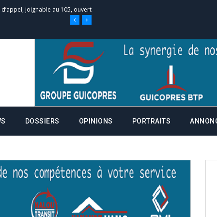
 des campagnes ce jeudi 28 mai à
nce de la fiche de procuration
Commissions Administratives de
tation de serment et à une
WS
DOSSIERS
OPINIONS
PORTRAITS
ANNON
entants aux CACV (centralisation
it des cartes d’électeurs possible
os informations à transmettre