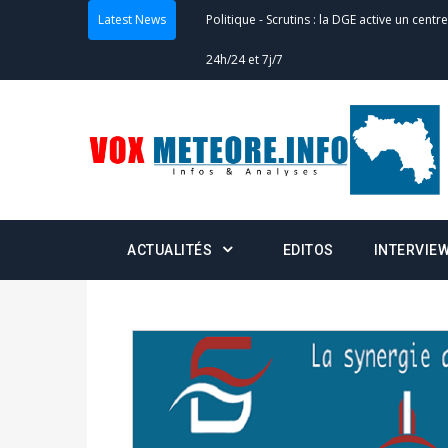
Latest News
Actualités
-
Double scrutin du 31 mai : fin
minuit
Actualités
-
Communiqué relatif à la délivra
Politique
-
Convocation des membres des 
Centralisation des Votes (CACV) à une pres
formation
ACTUALITÉS
EDITOS
INTERVIE
Politique
-
Candidats : désignez vos représ
des votes) avant le 16 mai à 16h
Politique
-
Double scrutin du 31 mai : retra
du 16 au 31 mai 2026
Politique
-
Délégués de bureaux de vote : v