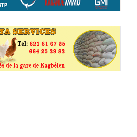
aux provisoires et des
: ce 4 juin à 18h
tats partiels des élections de mai
tats partiels des élections de mai
e d’appel, joignable au 105, ouvert