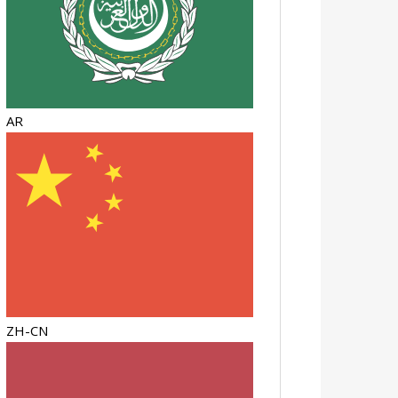
AR
ZH-CN