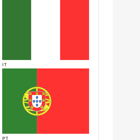
IT
PT