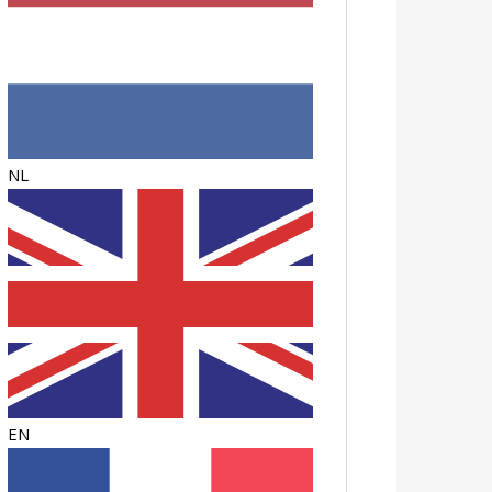
NL
EN