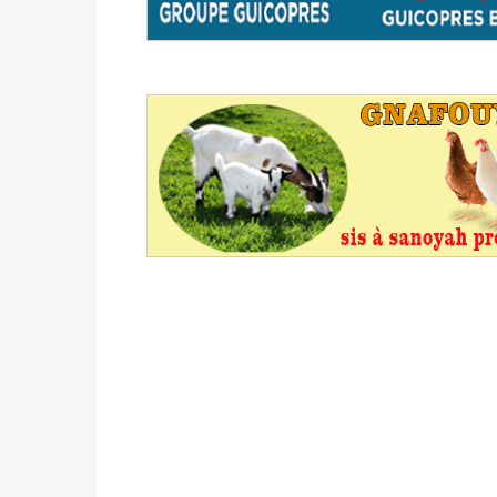
avant le 16 mai 2026 à 16h
Politique
-
Proclamation des résultats glob
statistiques des législatives et communales 
Politique
-
Suite de la publication des résul
ce 03 juin à 14h
Politique
-
Suite de la publication des résul
– mardi 02 juin à 17h
Politique
-
Scrutins : la DGE active un centr
24h/24 et 7j/7