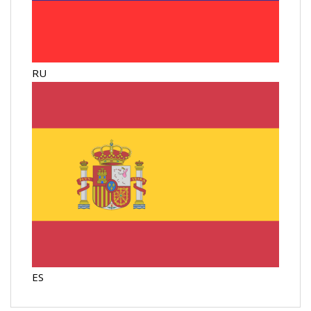
RU
ES