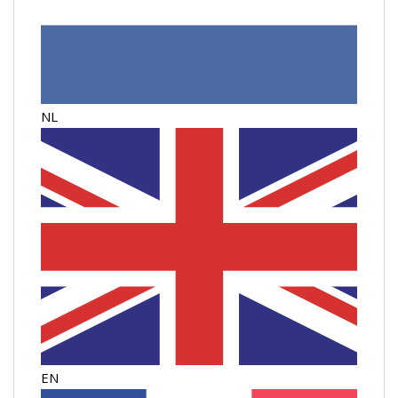
NL
EN