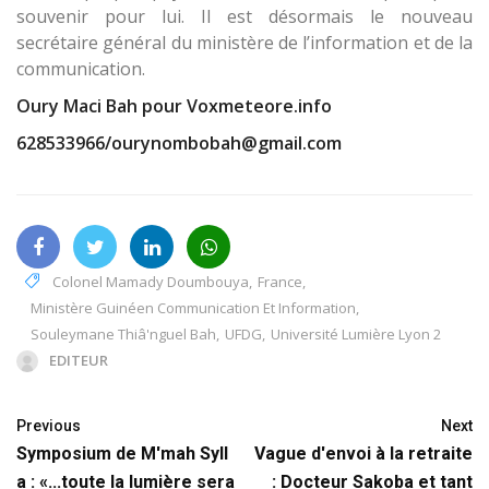
souvenir pour lui. Il est désormais le nouveau
secrétaire général du ministère de l’information et de la
communication.
Oury Maci Bah pour Voxmeteore.info
628533966/ourynombobah@gmail.com
Colonel Mamady Doumbouya
,
France
,
Ministère Guinéen Communication Et Information
,
Souleymane Thiâ'nguel Bah
,
UFDG
,
Université Lumière Lyon 2
EDITEUR
Previous
Next
Symposium de M'mah Syll
Vague d'envoi à la retraite
a : «...toute la lumière sera
: Docteur Sakoba et tant