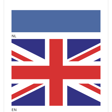
NL
EN