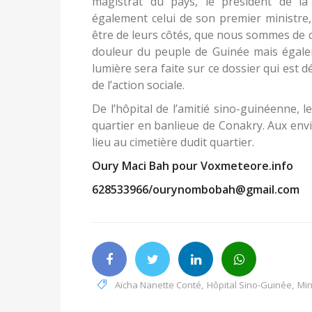
magistrat du pays, le président de l
également celui de son premier ministre
être de leurs côtés, que nous sommes de 
douleur du peuple de Guinée mais égal
lumière sera faite sur ce dossier qui est d
de l’action sociale.
De l’hôpital de l’amitié sino-guinéenne, 
quartier en banlieue de Conakry. Aux envi
lieu au cimetière dudit quartier.
Oury Maci Bah pour Voxmeteore.info
628533966/ourynombobah@gmail.com
Aïcha Nanette Conté
,
Hôpital Sino-Guinée
,
Min