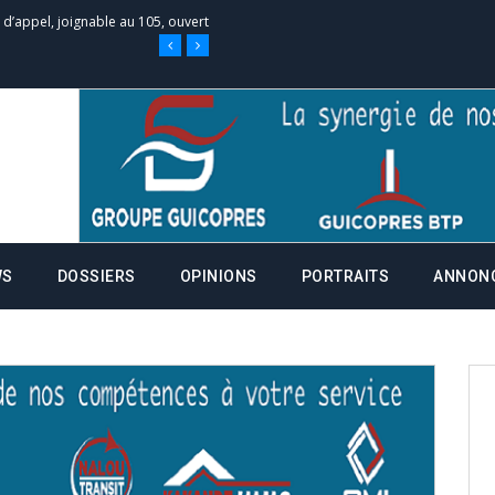
e d’appel, joignable au 105, ouvert
 des campagnes ce jeudi 28 mai à
nce de la fiche de procuration
Commissions Administratives de
WS
DOSSIERS
OPINIONS
PORTRAITS
ANNON
tation de serment et à une
entants aux CACV (centralisation
it des cartes d’électeurs possible