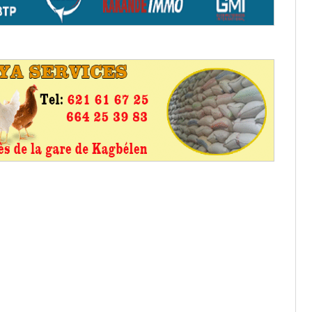
os informations à transmettre
aux provisoires et des
: ce 4 juin à 18h
tats partiels des élections de mai
tats partiels des élections de mai