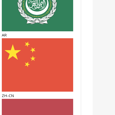
AR
ZH-CN