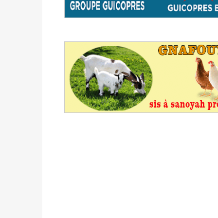
du 16 au 31 mai 2026
Politique
-
Délégués de bureaux de vote : v
avant le 16 mai 2026 à 16h
Politique
-
Proclamation des résultats glob
statistiques des législatives et communales 
Politique
-
Suite de la publication des résul
ce 03 juin à 14h
Politique
-
Suite de la publication des résul
– mardi 02 juin à 17h