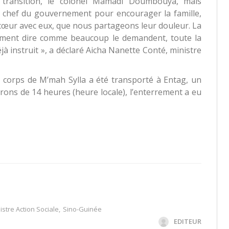
a transition, le colonel Mamadi Doumbouya, mais
, chef du gouvernement pour encourager la famille,
cœur avec eux, que nous partageons leur douleur. La
ement dire comme beaucoup le demandent, toute la
éjà instruit », a déclaré Aicha Nanette Conté, ministre
le corps de M’mah Sylla a été transporté à Entag, un
rons de 14 heures (heure locale), l’enterrement a eu
istre Action Sociale
,
Sino-Guinée
EDITEUR