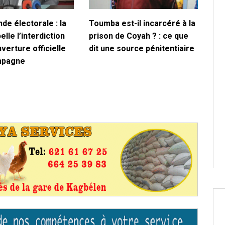
de électorale : la
Toumba est-il incarcéré à la
lle l’interdiction
prison de Coyah ? : ce que
uverture officielle
dit une source pénitentiaire
mpagne