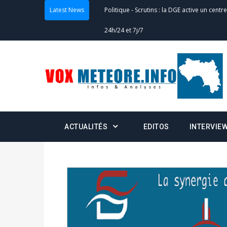
Latest News
Politique
-
Scrutins : la DGE active un centr
24h/24 et 7j/7
Actualités
-
Double scrutin du 31 mai : fin
minuit
Actualités
-
Communiqué relatif à la délivra
Politique
-
Convocation des membres des 
ACTUALITÉS
EDITOS
INTERVIE
Centralisation des Votes (CACV) à une pres
formation
Politique
-
Candidats : désignez vos représ
des votes) avant le 16 mai à 16h
Politique
-
Double scrutin du 31 mai : retra