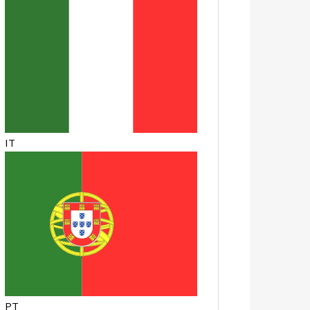
IT
PT