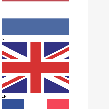
NL
EN