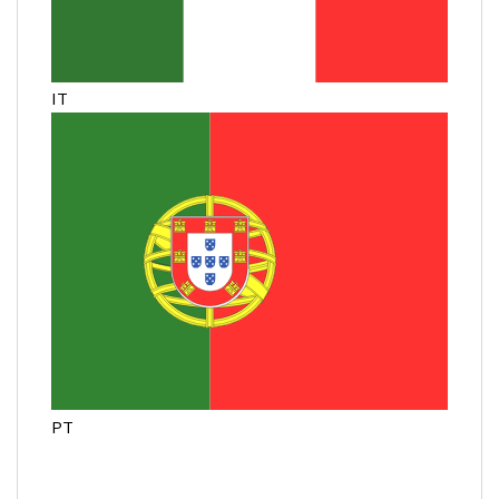
IT
PT