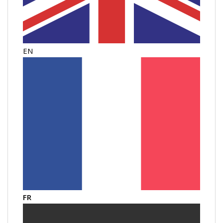
EN
FR