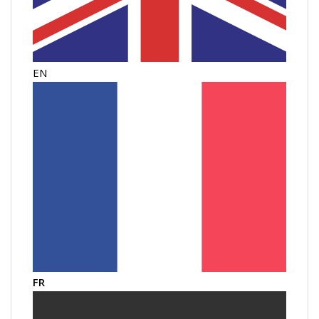
EN
FR