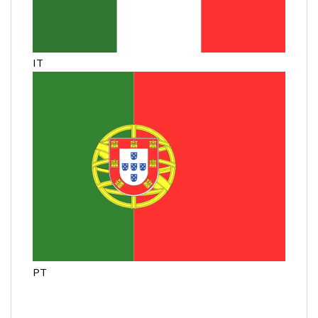
IT
PT