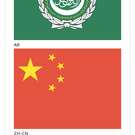
AR
ZH-CN