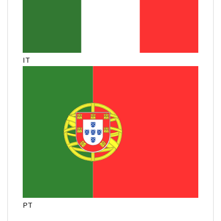
IT
PT