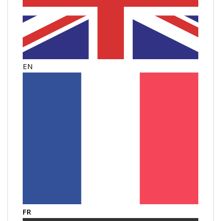
EN
FR