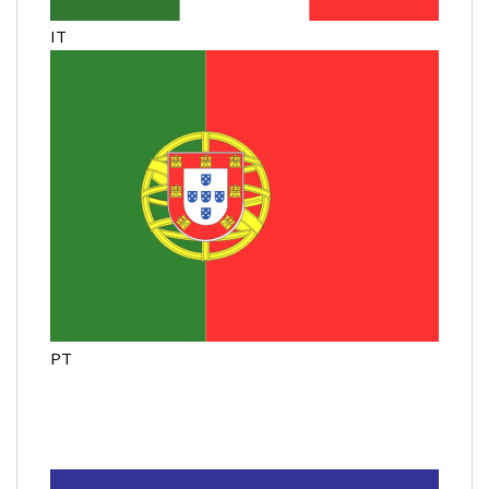
IT
PT