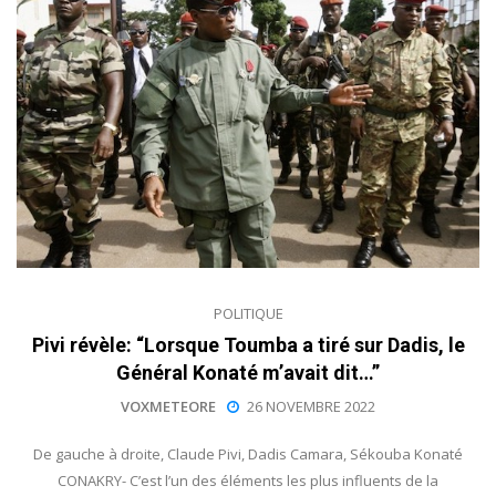
POLITIQUE
Pivi révèle: “Lorsque Toumba a tiré sur Dadis, le
Général Konaté m’avait dit…”
VOXMETEORE
26 NOVEMBRE 2022
De gauche à droite, Claude Pivi, Dadis Camara, Sékouba Konaté
CONAKRY- C’est l’un des éléments les plus influents de la