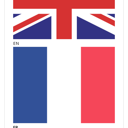
EN
FR