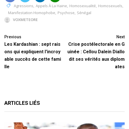
Agressions
,
Appels À La Haine
,
Homosexualité
,
Homosexuels
,
Manifestation Homophobe
,
Psychose
,
Sénégal
VOXMETEORE
Previous
Next
Les Kardashian : sept rais
Crise postélectorale en G
ons qui expliquent l'incroy
uinée : Cellou Dalein Diallo
able succès de cette fami
dit ses vérités aux diplom
lle
ates
ARTICLES LIÉS