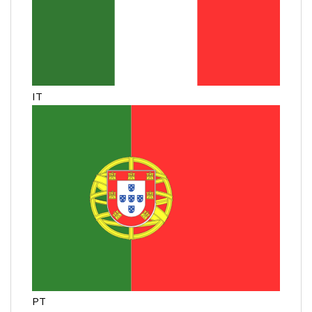
IT
PT