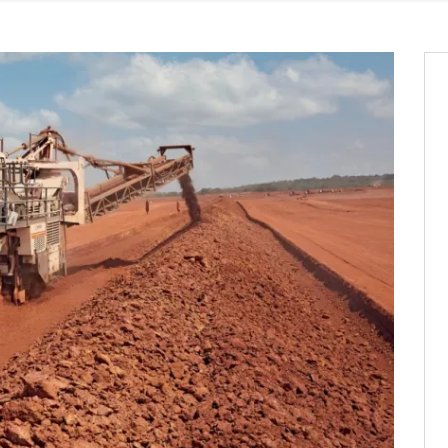
it des cartes d’électeurs possible
os informations à transmettre
aux provisoires et des
: ce 4 juin à 18h
tats partiels des élections de mai