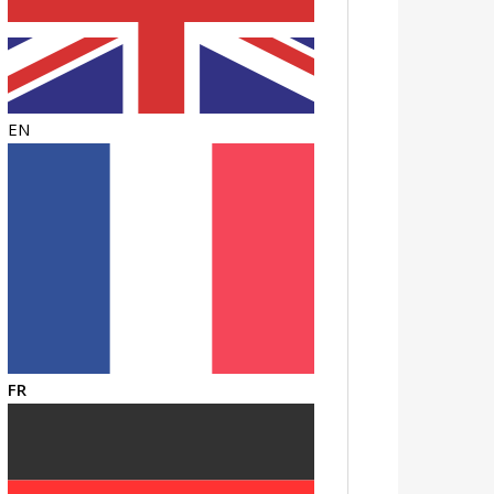
EN
FR