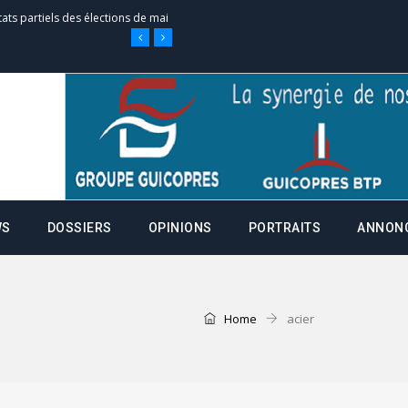
tats partiels des élections de mai
e d’appel, joignable au 105, ouvert
 des campagnes ce jeudi 28 mai à
WS
DOSSIERS
OPINIONS
PORTRAITS
ANNON
nce de la fiche de procuration
Commissions Administratives de
tation de serment et à une
Home
acier
entants aux CACV (centralisation