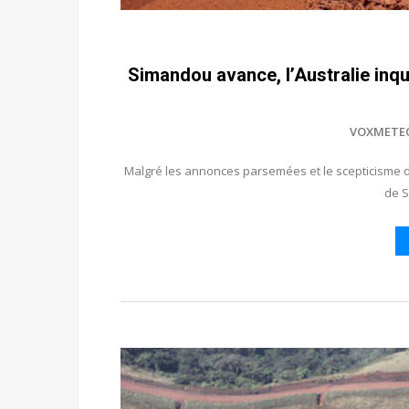
Simandou avance, l’Australie inq
VOXMETE
Malgré les annonces parsemées et le scepticisme de
de 