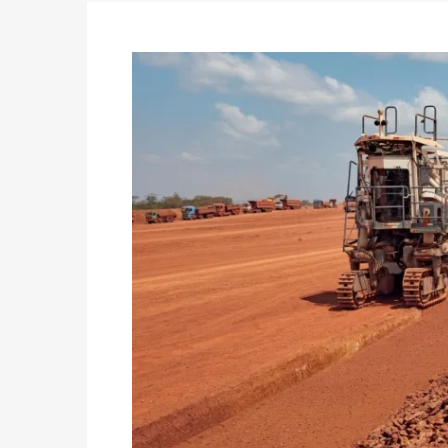
des votes) avant le 16 mai à 16h
Politique
-
Double scrutin du 31 mai : retra
du 16 au 31 mai 2026
Politique
-
Délégués de bureaux de vote : v
avant le 16 mai 2026 à 16h
Politique
-
Proclamation des résultats glob
statistiques des législatives et communales 
Politique
-
Suite de la publication des résul
ce 03 juin à 14h