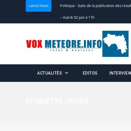
Latest News
Politique
-
Suite de la publication des résul
– mardi 02 juin à 17h
Politique
-
Scrutins : la DGE active un centr
24h/24 et 7j/7
Actualités
-
Double scrutin du 31 mai : fin
minuit
ACTUALITÉS
EDITOS
INTERVIE
Actualités
-
Communiqué relatif à la délivra
Politique
-
Convocation des membres des 
Centralisation des Votes (CACV) à une pres
ÉTIQUETTE :
ACIER
formation
Politique
-
Candidats : désignez vos représ