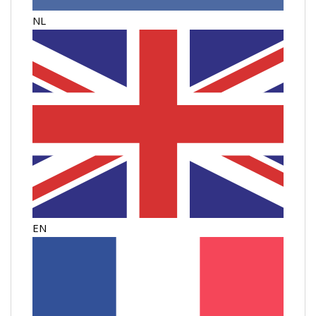
NL
EN