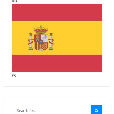
RU
ES