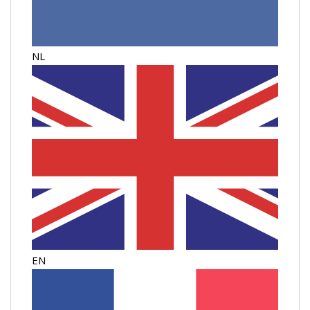
NL
EN