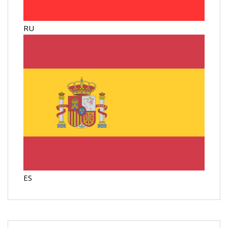
RU
ES