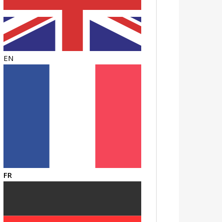
EN
FR