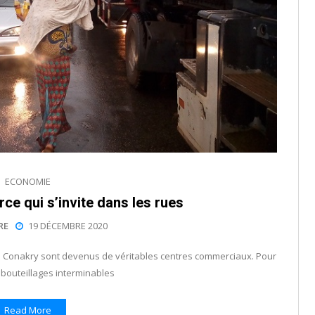
ECONOMIE
ce qui s’invite dans les rues
RE
19 DÉCEMBRE 2020
le Conakry sont devenus de véritables centres commerciaux. Pour
bouteillages interminables
Read More