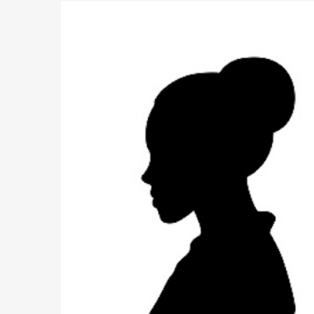
du 16 au 31 mai 2026
Politique
-
Délégués de bureaux de vote : v
avant le 16 mai 2026 à 16h
Politique
-
Proclamation des résultats glob
statistiques des législatives et communales 
Politique
-
Suite de la publication des résul
ce 03 juin à 14h
Politique
-
Suite de la publication des résul
– mardi 02 juin à 17h