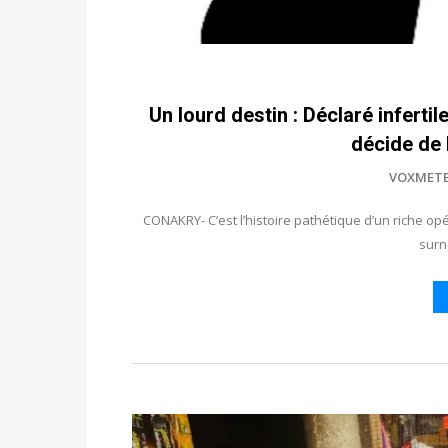
Un lourd destin : Déclaré inferti
décide de
VOXMET
CONAKRY- C’est l’histoire pathétique d’un riche o
surn