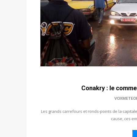
Conakry : le commer
VOXMETEO
Les grands carrefours et ronds-points de la capita
cause, ces em