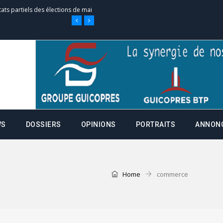
e d’appel, joignable au 105, ouvert
 des campagnes ce jeudi 28 mai à
nce de la fiche de procuration
Commissions Administratives de
WS
DOSSIERS
OPINIONS
PORTRAITS
ANNON
tation de serment et à une
entants aux CACV (centralisation
Home
commerce
it des cartes d’électeurs possible