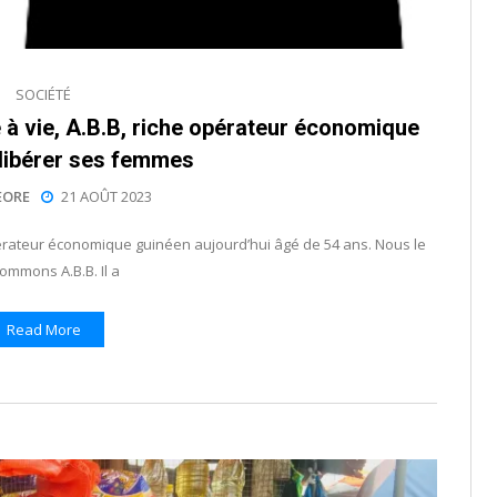
SOCIÉTÉ
le à vie, A.B.B, riche opérateur économique
 libérer ses femmes
EORE
21 AOÛT 2023
pérateur économique guinéen aujourd’hui âgé de 54 ans. Nous le
ommons A.B.B. Il a
Read More