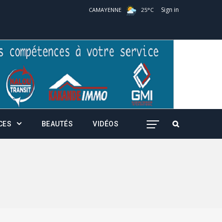
Sign in
CAMAYENNE
25
°
C
CES
BEAUTÉS
VIDÉOS