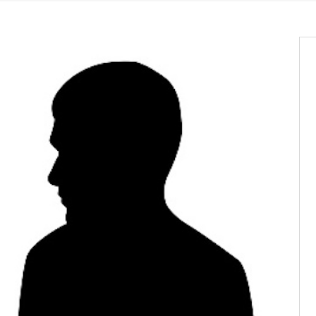
os informations à transmettre
aux provisoires et des
: ce 4 juin à 18h
tats partiels des élections de mai
tats partiels des élections de mai