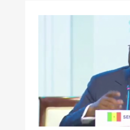
des votes) avant le 16 mai à 16h
Politique
-
Double scrutin du 31 mai : retra
du 16 au 31 mai 2026
Politique
-
Délégués de bureaux de vote : v
avant le 16 mai 2026 à 16h
Politique
-
Proclamation des résultats glob
statistiques des législatives et communales 
Politique
-
Suite de la publication des résul
ce 03 juin à 14h