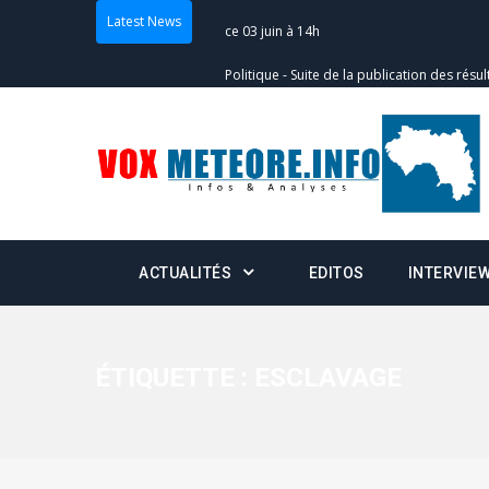
Latest News
Politique
-
Suite de la publication des résul
– mardi 02 juin à 17h
Politique
-
Scrutins : la DGE active un centr
24h/24 et 7j/7
Actualités
-
Double scrutin du 31 mai : fin
minuit
ACTUALITÉS
EDITOS
INTERVIE
Actualités
-
Communiqué relatif à la délivra
Politique
-
Convocation des membres des 
Centralisation des Votes (CACV) à une pres
ÉTIQUETTE :
ESCLAVAGE
formation
Politique
-
Candidats : désignez vos représ