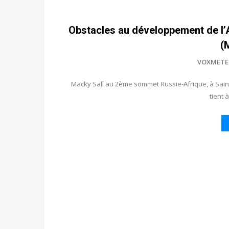
Obstacles au développement de l’Afr
(
VOXMETE
Macky Sall au 2ème sommet Russie-Afrique, à Saint-
tient 