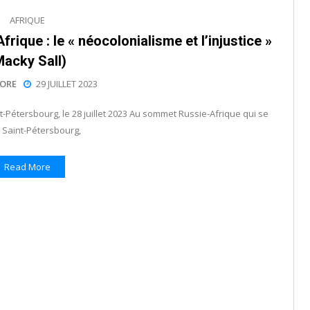
AFRIQUE
ique : le « néocolonialisme et l’injustice »
Macky Sall)
ORE
29 JUILLET 2023
Pétersbourg, le 28 juillet 2023 Au sommet Russie-Afrique qui se
à Saint-Pétersbourg,
Read More