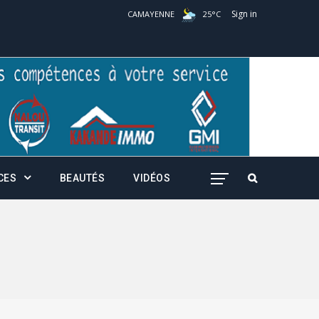
Sign in
CAMAYENNE
25
°
C
CES
BEAUTÉS
VIDÉOS