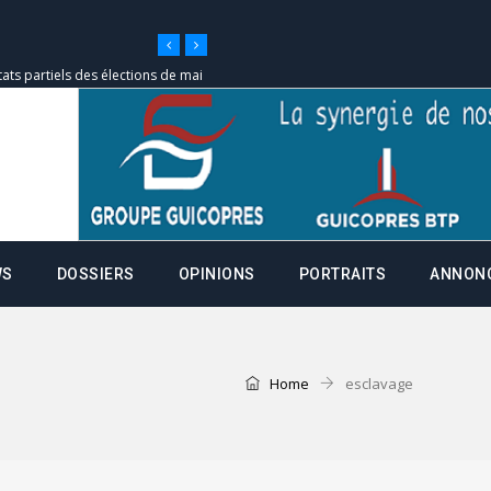
tats partiels des élections de mai
e d’appel, joignable au 105, ouvert
 des campagnes ce jeudi 28 mai à
WS
DOSSIERS
OPINIONS
PORTRAITS
ANNON
nce de la fiche de procuration
Commissions Administratives de
tation de serment et à une
Home
esclavage
entants aux CACV (centralisation