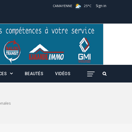
Sign in
CAMAYENNE
25
°
C
CES
BEAUTÉS
VIDÉOS
ionales