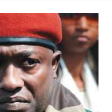
it des cartes d’électeurs possible
os informations à transmettre
aux provisoires et des
: ce 4 juin à 18h
tats partiels des élections de mai