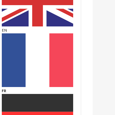
EN
FR