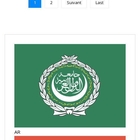
1
2
Suivant
Last
AR