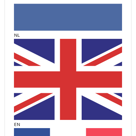
NL
EN