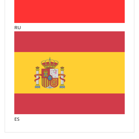
RU
ES