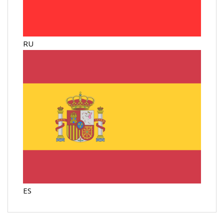
RU
ES