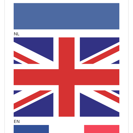
NL
EN