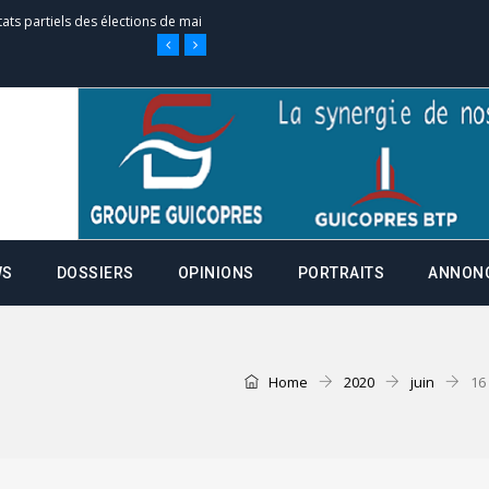
tats partiels des élections de mai
e d’appel, joignable au 105, ouvert
 des campagnes ce jeudi 28 mai à
WS
DOSSIERS
OPINIONS
PORTRAITS
ANNON
nce de la fiche de procuration
Home
2020
juin
16
Commissions Administratives de
tation de serment et à une