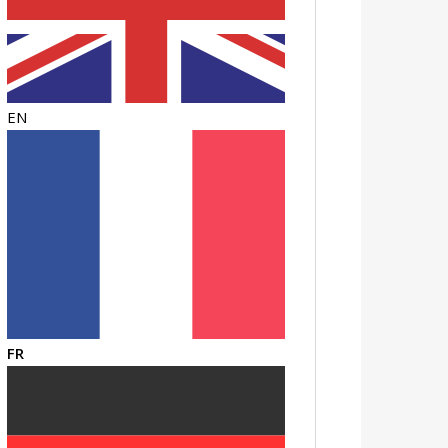
EN
FR