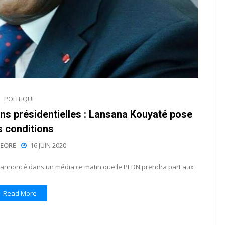
POLITIQUE
ons présidentielles : Lansana Kouyaté pose
s conditions
EORE
16 JUIN 2020
 annoncé dans un média ce matin que le PEDN prendra part aux
Read More