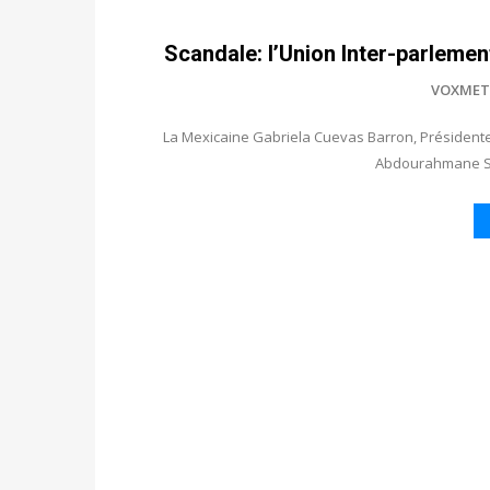
Scandale: l’Union Inter-parleme
VOXMET
La Mexicaine Gabriela Cuevas Barron, Présidente
Abdourahmane Sa