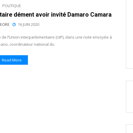
POLITIQUE
ntaire dément avoir invité Damaro Camara
EORE
16 JUIN 2020
 de l’Union interparlementaire (UIP), dans une note envoyée à
no, coordinateur national du
Read More