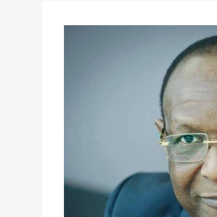
Politique
-
Candidats : désignez vos représ
des votes) avant le 16 mai à 16h
Politique
-
Double scrutin du 31 mai : retra
du 16 au 31 mai 2026
Politique
-
Délégués de bureaux de vote : v
avant le 16 mai 2026 à 16h
Politique
-
Proclamation des résultats glob
statistiques des législatives et communales 