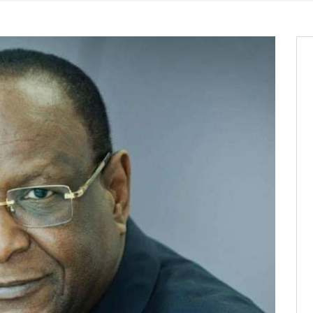
entants aux CACV (centralisation
it des cartes d’électeurs possible
os informations à transmettre
aux provisoires et des
: ce 4 juin à 18h