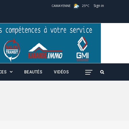
Sign in
CAMAYENNE
25
°
C
CES
BEAUTÉS
VIDÉOS