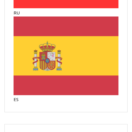
RU
ES