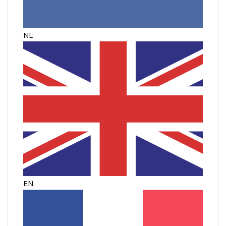
NL
EN