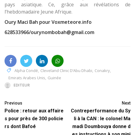
pays asiatique. Ce, grâce aux révélations de
l’hebdomadaire Jeune Afrique.
Oury Maci Bah pour Voxmeteore.info
628533966/ourynombobah@gmail.com
Alpha Condé
,
Cleveland Clinic D’Abu Dhabi
,
Conakry
,
Emirats Arabes Unis
,
Guinée
EDITEUR
Previous
Next
Police : retour aux affaire
Contreperformance du Sy
s pour près de 300 policie
li à la CAN : le colonel Ma
rs dont Bafoé
madi Doumbouya donne d
es instructions à son mini