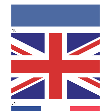
NL
EN