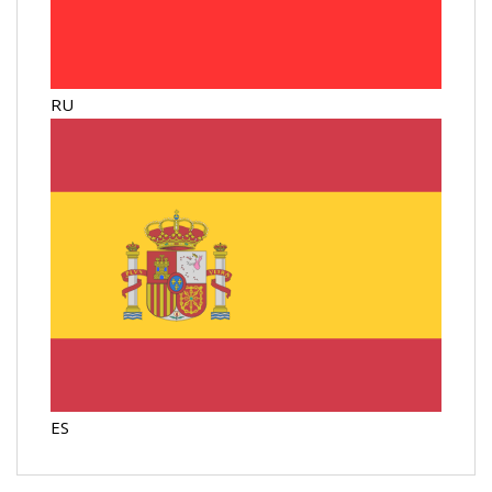
RU
ES