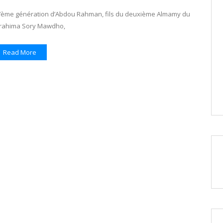
la 7ème génération d’Abdou Rahman, fils du deuxième Almamy du
brahima Sory Mawdho,
Read More