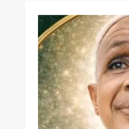
Politique
-
Candidats : désignez vos représ
des votes) avant le 16 mai à 16h
Politique
-
Double scrutin du 31 mai : retra
du 16 au 31 mai 2026
Politique
-
Délégués de bureaux de vote : v
avant le 16 mai 2026 à 16h
Politique
-
Proclamation des résultats glob
statistiques des législatives et communales 