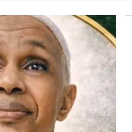
entants aux CACV (centralisation
it des cartes d’électeurs possible
os informations à transmettre
aux provisoires et des
: ce 4 juin à 18h