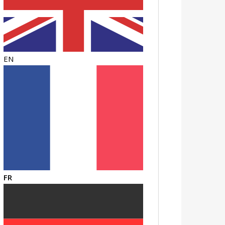
EN
FR