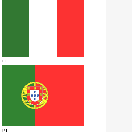
IT
PT