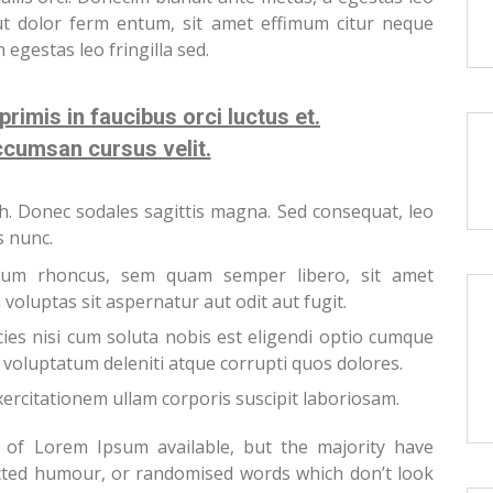
ut dolor ferm entum, sit amet effimum citur neque
 egestas leo fringilla sed.
rimis in faucibus orci luctus et.
ccumsan cursus velit.
ibh. Donec sodales sagittis magna. Sed consequat, leo
s nunc.
um rhoncus, sem quam semper libero, sit amet
voluptas sit aspernatur aut odit aut fugit.
ies nisi cum soluta nobis est eligendi optio cumque
voluptatum deleniti atque corrupti quos dolores.
ercitationem ullam corporis suscipit laboriosam.
 of Lorem Ipsum available, but the majority have
ected humour, or randomised words which don’t look