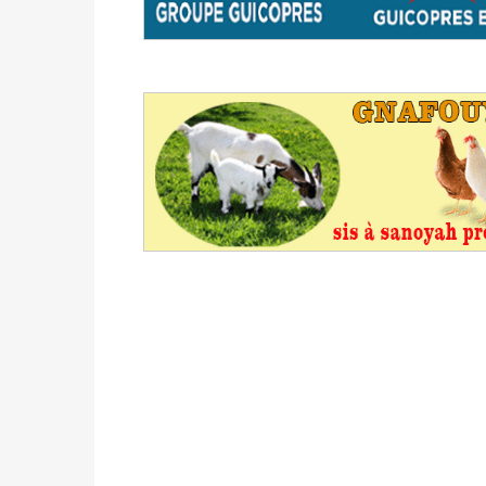
du 16 au 31 mai 2026
Politique
-
Délégués de bureaux de vote : v
avant le 16 mai 2026 à 16h
Politique
-
Proclamation des résultats glob
statistiques des législatives et communales 
Politique
-
Suite de la publication des résul
ce 03 juin à 14h
Politique
-
Suite de la publication des résul
– mardi 02 juin à 17h