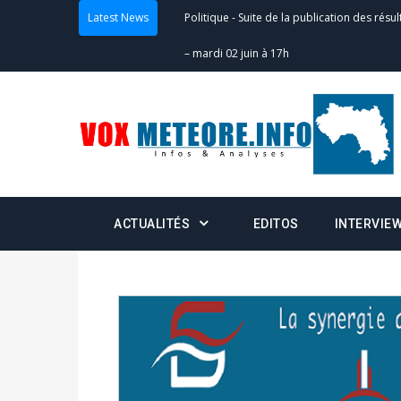
Latest News
Politique
-
Scrutins : la DGE active un centr
24h/24 et 7j/7
Actualités
-
Double scrutin du 31 mai : fin
minuit
Actualités
-
Communiqué relatif à la délivra
Politique
-
Convocation des membres des 
ACTUALITÉS
EDITOS
INTERVIE
Centralisation des Votes (CACV) à une pres
formation
Politique
-
Candidats : désignez vos représ
des votes) avant le 16 mai à 16h
Politique
-
Double scrutin du 31 mai : retra