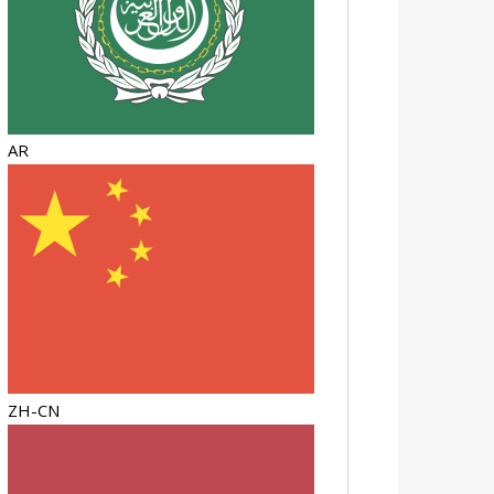
AR
ZH-CN