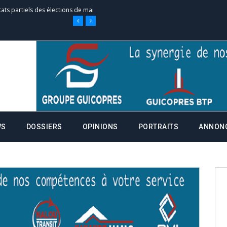
e d’appel, joignable au 105, ouvert
 des campagnes ce jeudi 28 mai à
nce de la fiche de procuration
Commissions Administratives de
WS
DOSSIERS
OPINIONS
PORTRAITS
ANNON
tation de serment et à une
entants aux CACV (centralisation
it des cartes d’électeurs possible