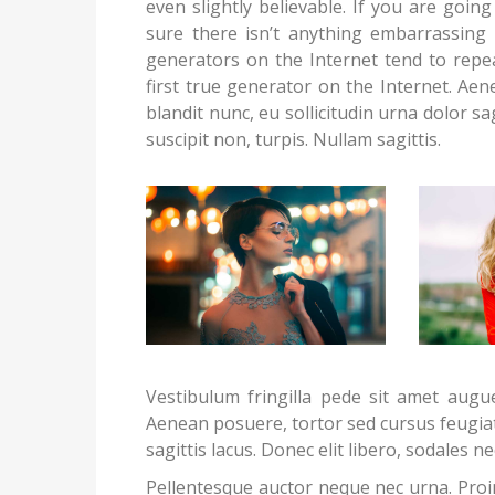
even slightly believable. If you are goi
sure there isn’t anything embarrassing 
generators on the Internet tend to repe
first true generator on the Internet. Ae
blandit nunc, eu sollicitudin urna dolor sag
suscipit non, turpis. Nullam sagittis.
Vestibulum fringilla pede sit amet augue
Aenean posuere, tortor sed cursus feugiat
sagittis lacus.
Donec elit libero, sodales nec
Pellentesque auctor neque nec urna. Proin