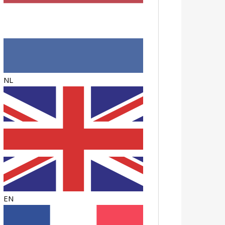
NL
EN