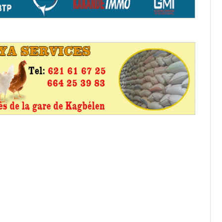
os informations à transmettre
aux provisoires et des
: ce 4 juin à 18h
tats partiels des élections de mai
tats partiels des élections de mai