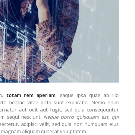
um,
totam rem aperiam
, eaque ipsa quae ab illo
tecto beatae vitae dicta sunt explicabo. Nemo enim
ernatur aut odit aut fugit, sed quia consequuntur
em sequi nesciunt.
Neque porro quisquam est, qui
sectetur, adipisci velit, sed quia non numquam eius
re magnam aliquam quaerat voluptatem.