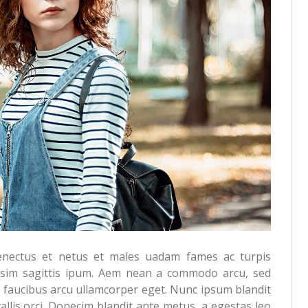
senectus et netus et males uadam fames ac turpis
nissim sagittis ipum. Aem nean a commodo arcu, sed
id faucibus arcu ullamcorper eget. Nunc ipsum blandit
vallis orci. Donecim blandit ante metus, a egestas leo