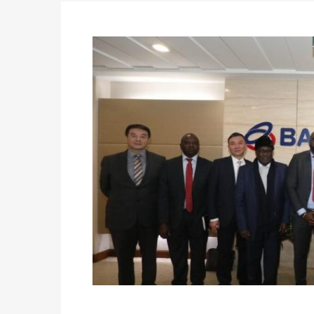
Politique
-
Délégués de bureaux de vote : v
avant le 16 mai 2026 à 16h
Politique
-
Proclamation des résultats glob
statistiques des législatives et communales 
Politique
-
Suite de la publication des résul
ce 03 juin à 14h
Politique
-
Suite de la publication des résul
– mardi 02 juin à 17h