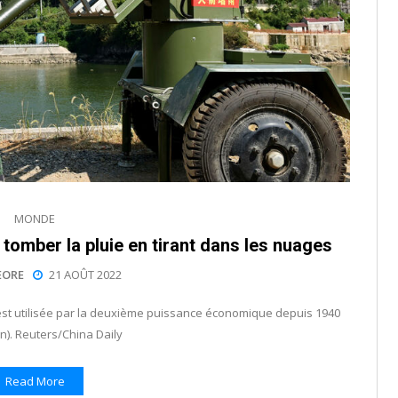
MONDE
tomber la pluie en tirant dans les nuages
EORE
21 AOÛT 2022
st utilisée par la deuxième puissance économique depuis 1940
ion). Reuters/China Daily
Read More