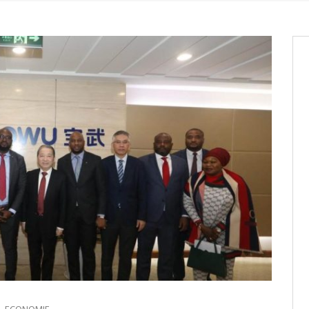
os informations à transmettre
aux provisoires et des
: ce 4 juin à 18h
tats partiels des élections de mai
tats partiels des élections de mai