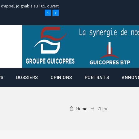
 des campagnes ce jeudi 28 mai à
nce de la fiche de procuration
Commissions Administratives de
tation de serment et à une
WS
DOSSIERS
OPINIONS
PORTRAITS
ANNON
entants aux CACV (centralisation
Home
Chine
it des cartes d’électeurs possible