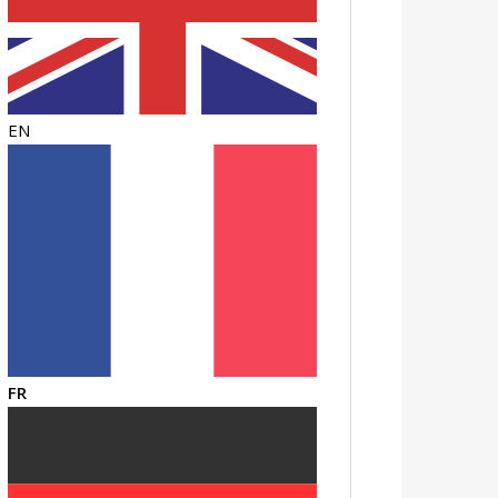
EN
FR