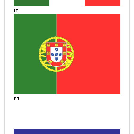
IT
PT