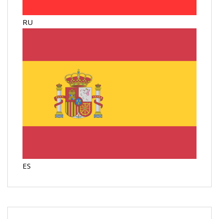
RU
ES