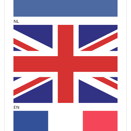
NL
EN