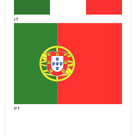
IT
PT