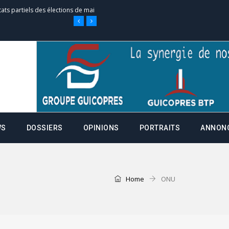
tats partiels des élections de mai
e d’appel, joignable au 105, ouvert
 des campagnes ce jeudi 28 mai à
WS
DOSSIERS
OPINIONS
PORTRAITS
ANNON
nce de la fiche de procuration
Home
ONU
Commissions Administratives de
tation de serment et à une