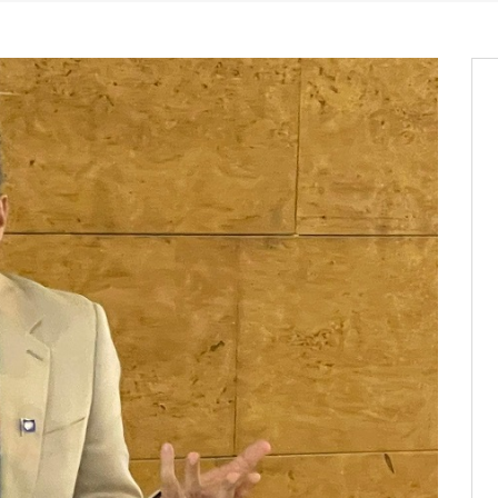
entants aux CACV (centralisation
it des cartes d’électeurs possible
os informations à transmettre
aux provisoires et des
: ce 4 juin à 18h