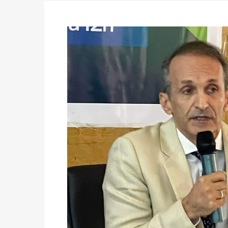
Politique
-
Candidats : désignez vos représ
des votes) avant le 16 mai à 16h
Politique
-
Double scrutin du 31 mai : retra
du 16 au 31 mai 2026
Politique
-
Délégués de bureaux de vote : v
avant le 16 mai 2026 à 16h
Politique
-
Proclamation des résultats glob
statistiques des législatives et communales 