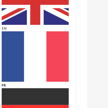
EN
FR