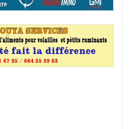
entants aux CACV (centralisation
it des cartes d’électeurs possible
os informations à transmettre
aux provisoires et des
: ce 4 juin à 18h