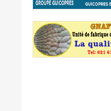
Politique
-
Candidats : désignez vos représ
des votes) avant le 16 mai à 16h
Politique
-
Double scrutin du 31 mai : retra
du 16 au 31 mai 2026
Politique
-
Délégués de bureaux de vote : v
avant le 16 mai 2026 à 16h
Politique
-
Proclamation des résultats glob
statistiques des législatives et communales 