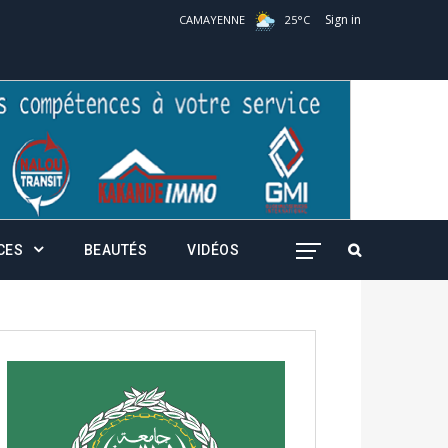
Sign in
CAMAYENNE
25
°
C
CES
BEAUTÉS
VIDÉOS