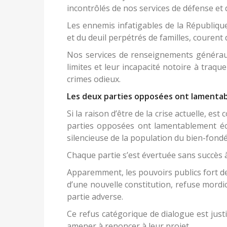
incontrôlés de nos services de défense et 
Les ennemis infatigables de la République
et du deuil perpétrés de familles, courent 
Nos services de renseignements généraux
limites et leur incapacité notoire à traqu
crimes odieux.
Les deux parties opposées ont lamentab
Si la raison d’être de la crise actuelle, es
parties opposées ont lamentablement éch
silencieuse de la population du bien-fond
Chaque partie s’est évertuée sans succès à 
Apparemment, les pouvoirs publics fort de 
d’une nouvelle constitution, refuse mordic
partie adverse.
Ce refus catégorique de dialogue est justi
amener à renoncer à leur projet.