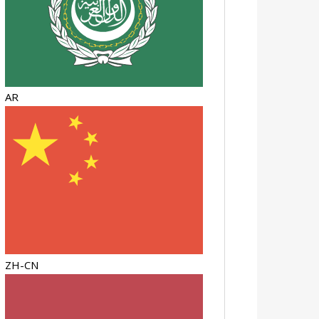
AR
ZH-CN