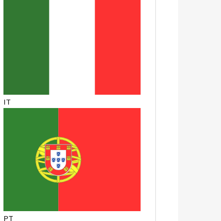
IT
PT