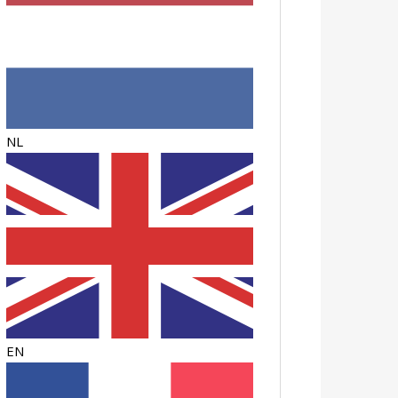
NL
EN