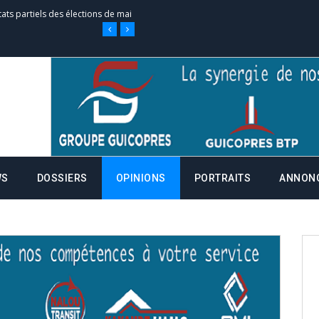
tats partiels des élections de mai
tats partiels des élections de mai
e d’appel, joignable au 105, ouvert
 des campagnes ce jeudi 28 mai à
WS
DOSSIERS
OPINIONS
PORTRAITS
ANNON
nce de la fiche de procuration
Commissions Administratives de
tation de serment et à une