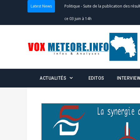
Politique
-
Suite de la publication des résul
Latest News
ce 03 juin à 14h
Politique
-
Suite de la publication des résul
– mardi 02 juin à 17h
Politique
-
Scrutins : la DGE active un centr
24h/24 et 7j/7
Actualités
-
Double scrutin du 31 mai : fin
ACTUALITÉS
EDITOS
INTERVIE
minuit
Actualités
-
Communiqué relatif à la délivra
Politique
-
Convocation des membres des 
Centralisation des Votes (CACV) à une pres
formation