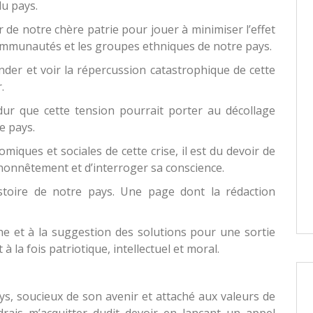
du pays.
nir de notre chère patrie pour jouer à minimiser l’effet
 communautés et les groupes ethniques de notre pays.
nder et voir la répercussion catastrophique de cette
.
dur que cette tension pourrait porter au décollage
e pays.
iques et sociales de cette crise, il est du devoir de
r honnêtement et d’interroger sa conscience.
histoire de notre pays. Une page dont la rédaction
rche et à la suggestion des solutions pour une sortie
 à la fois patriotique, intellectuel et moral.
pays, soucieux de son avenir et attaché aux valeurs de
udrais m’acquitter dudit devoir en lançant un appel