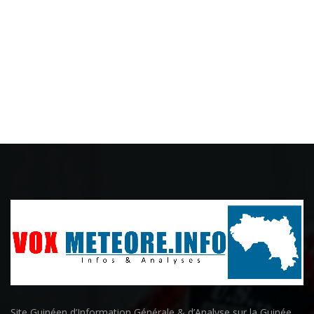
Site Guinéen d’Information Générale & d’Analyse sur la Guinée,