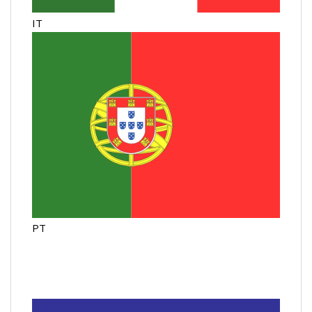
IT
PT