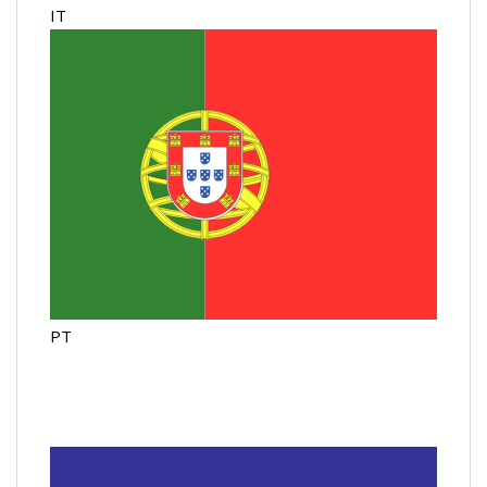
IT
PT