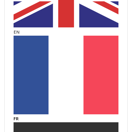
EN
FR