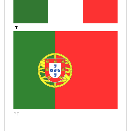
IT
PT