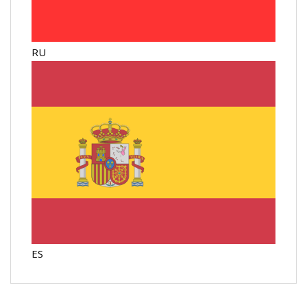
RU
ES