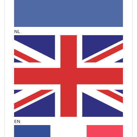
NL
EN