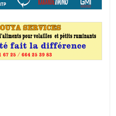
entants aux CACV (centralisation
it des cartes d’électeurs possible
os informations à transmettre
aux provisoires et des
: ce 4 juin à 18h