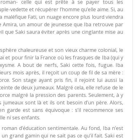
 roman- celle qui est prête à se payer tous les
le-vedette et récupérer l’homme qu’elle aime. Si, au
la maléfique Fati, un nuage encore plus lourd viendra
 Amira, un amour de jeunesse que Iba retrouve par
il que Saki saura éviter après une cinglante mise au
sphère chaleureuse et son vieux charme colonial, le
aï et pour finir la France où les frasques de Iba (qui y
ysme. A bout de nerfs, Saki cette fois, fugue. Iba
urs mois après, il reçoit un coup de fil de sa mère :
ce. Son stage ayant pris fin, il rejoint lui aussi la
ceinte de deux jumeaux. Malgré cela, elle refuse de le
 divorce malgré la pression des parents. Seulement, à y
s jumeaux sont là et ils ont besoin d’un père. Alors,
 en garde est sans équivoque : s’il recommence ses
lle ni ses enfants.
t roman d’éducation sentimentale. Au fond, Iba n’est
n grand gamin qui ne sait pas ce qu’il fait. Saki est