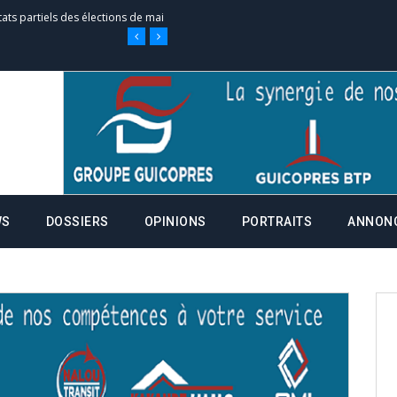
tats partiels des élections de mai
tats partiels des élections de mai
e d’appel, joignable au 105, ouvert
WS
DOSSIERS
OPINIONS
PORTRAITS
ANNON
 des campagnes ce jeudi 28 mai à
nce de la fiche de procuration
Commissions Administratives de
tation de serment et à une