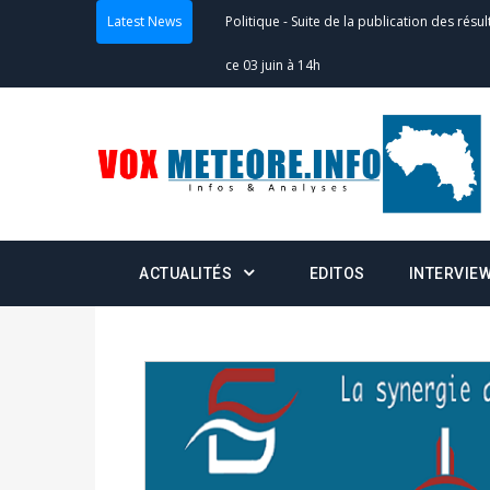
Latest News
Politique
-
Suite de la publication des résul
ce 03 juin à 14h
Politique
-
Suite de la publication des résul
– mardi 02 juin à 17h
Politique
-
Scrutins : la DGE active un centr
24h/24 et 7j/7
ACTUALITÉS
EDITOS
INTERVIE
Actualités
-
Double scrutin du 31 mai : fin
minuit
Actualités
-
Communiqué relatif à la délivra
Politique
-
Convocation des membres des 
Centralisation des Votes (CACV) à une pres