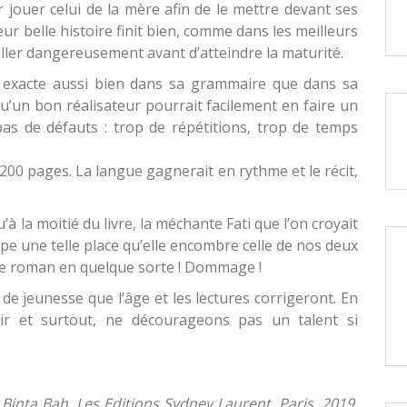
 jouer celui de la mère afin de le mettre devant ses
eur belle histoire finit bien, comme dans les meilleurs
iller dangereusement avant d’atteindre la maturité.
 exacte aussi bien dans sa grammaire que dans sa
 qu’un bon réalisateur pourrait facilement en faire un
pas de défauts : trop de répétitions, trop de temps
200 pages. La langue gagnerait en rythme et le récit,
’à la moitié du livre, la méchante Fati que l’on croyait
upe une telle place qu’elle encombre celle de nos deux
e roman en quelque sorte ! Dommage !
s de jeunesse que l’âge et les lectures corrigeront. En
ir et surtout, ne décourageons pas un talent si
Binta Bah, Les Editions Sydney Laurent, Paris, 2019,