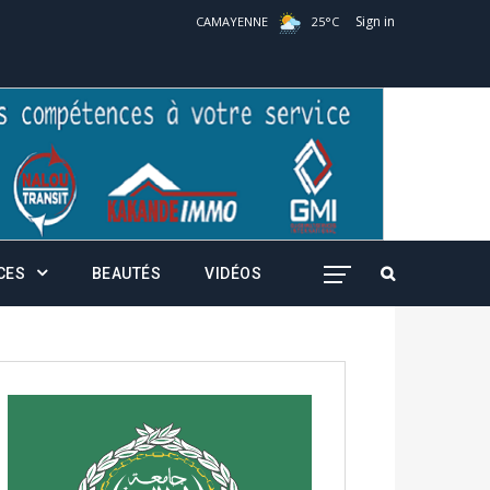
Sign in
CAMAYENNE
25
°
C
CES
BEAUTÉS
VIDÉOS