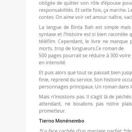
obligée de quitter son rôle d’épouse pour
responsabilités. Et cette fois, ça marche. L
contes. On aime voir cet amour naître, vac
La langue de Binta Bah est simple mais
syntaxe et l’histoire est si bien racontée
téléfilm. Cependant, le livre ne manque 
morts, trop de longueurs.Ce roman de
500 pages pourrait se réduire à 300 voire 
en intensité.
Et puis alors que tout se passait bien jusqu
finie, reprend du service. Son histoire occ
personnages principaux. Un roman dans l
Mais n’insistons pas. Il s’agit là de péché
attendant, ne boudons pas notre plais
prometteur.
Tierno Monénembo
*La face cachée d’un mariage parfait *de 