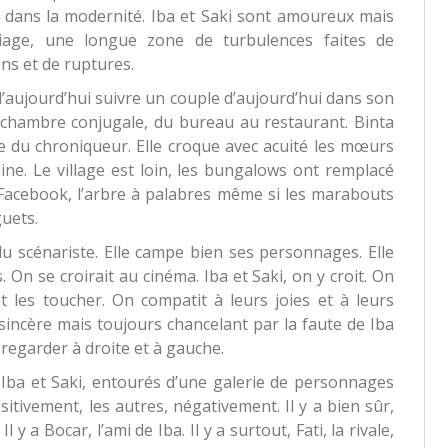
ed dans la modernité. Iba et Saki sont amoureux mais
iage, une longue zone de turbulences faites de
ons et de ruptures.
d’aujourd’hui suivre un couple d’aujourd’hui dans son
a chambre conjugale, du bureau au restaurant. Binta
e du chroniqueur. Elle croque avec acuité les mœurs
ine. Le village est loin, les bungalows ont remplacé
a, Facebook, l’arbre à palabres même si les marabouts
guets.
du scénariste. Elle campe bien ses personnages. Elle
 On se croirait au cinéma. Iba et Saki, on y croit. On
t les toucher. On compatit à leurs joies et à leurs
sincère mais toujours chancelant par la faute de Iba
regarder à droite et à gauche.
, Iba et Saki, entourés d’une galerie de personnages
sitivement, les autres, négativement. Il y a bien sûr,
Il y a Bocar, l’ami de Iba. Il y a surtout, Fati, la rivale,