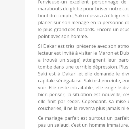
l’envieuse-un excellent personnage de
marabouts du globe pour briser notre coup
bout du compte, Saki réussira à éloigner 
planer sur son ménage en la personne de
le plus grand des hasards. Encore un écue
point avec son homme.
Si Dakar est très présente avec son atmo
lecteur est invité à visiter le Maron et Dub
a trouvé un stage) atteignent leur parox
tombe dans une terrible dépression. Plusie
Saki est à Dakar, et elle demande le divor
capitale sénégalaise. Saki est enceinte, en
voir. Elle reste intraitable, elle exige le
bien penser, la situation est nouvelle, ce
elle finit par céder. Cependant, sa mise
coucheries, il ne la reverra plus jamais ni e
Ce mariage parfait est surtout un parfai
pas un salaud, c’est un homme immature, u