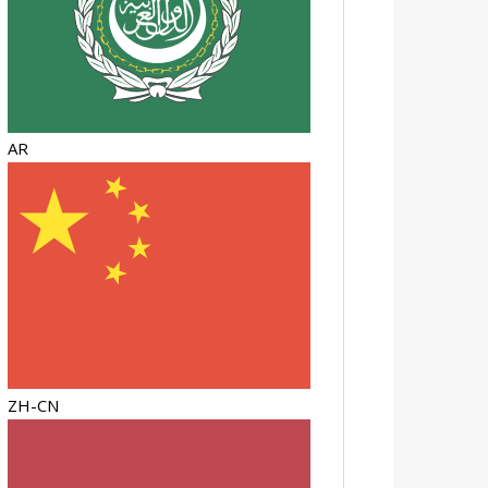
AR
ZH-CN