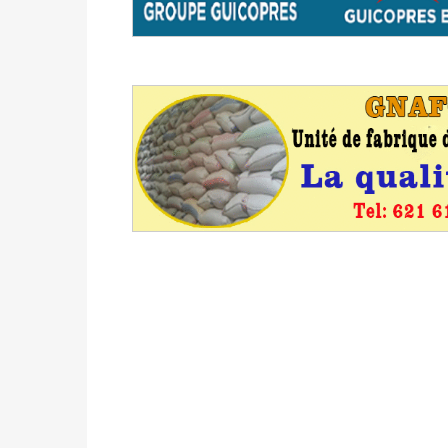
formation
Politique
-
Candidats : désignez vos représ
des votes) avant le 16 mai à 16h
Politique
-
Double scrutin du 31 mai : retra
du 16 au 31 mai 2026
Politique
-
Délégués de bureaux de vote : v
avant le 16 mai 2026 à 16h
Politique
-
Proclamation des résultats glob
statistiques des législatives et communales 