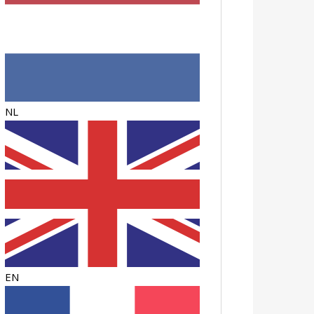
NL
EN