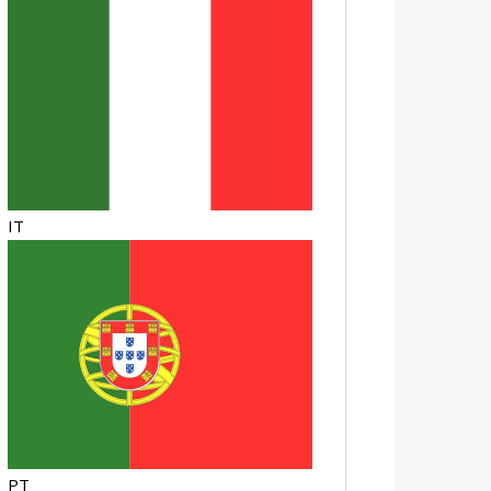
IT
PT