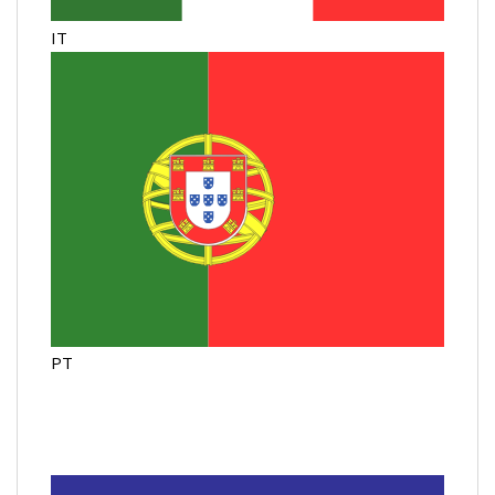
IT
PT