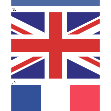
NL
EN