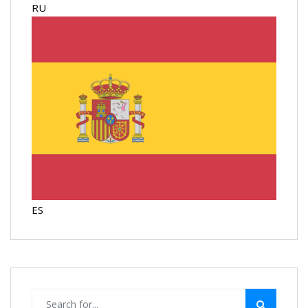
RU
ES