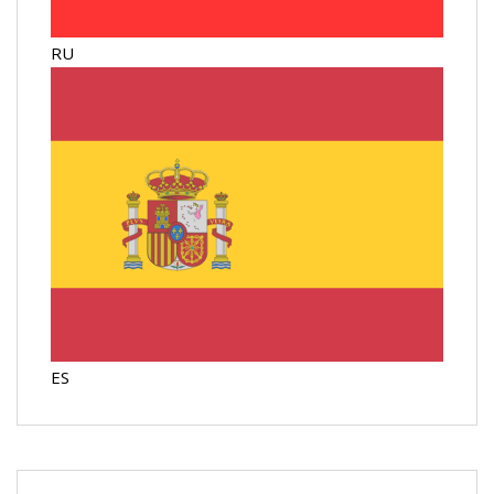
RU
ES