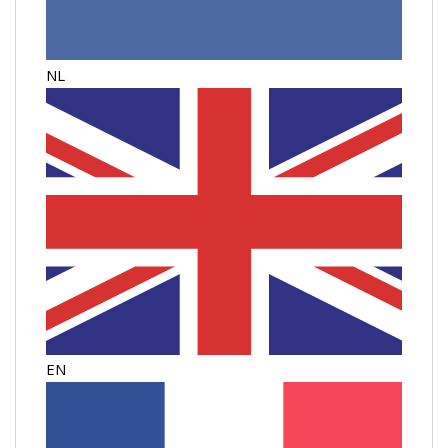
NL
EN