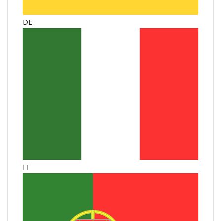
DE
IT