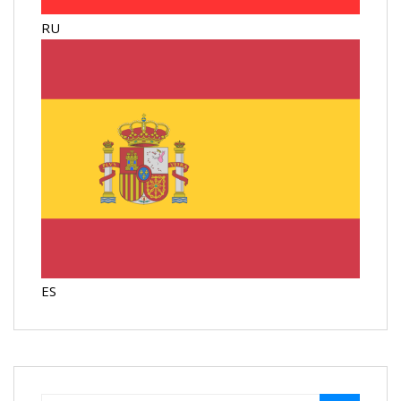
RU
ES