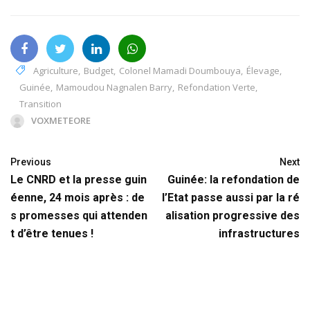
Agriculture
,
Budget
,
Colonel Mamadi Doumbouya
,
Élevage
,
Guinée
,
Mamoudou Nagnalen Barry
,
Refondation Verte
,
Transition
VOXMETEORE
Previous
Next
Le CNRD et la presse guin
Guinée: la refondation de
éenne, 24 mois après : de
l’Etat passe aussi par la ré
s promesses qui attenden
alisation progressive des
t d’être tenues !
infrastructures