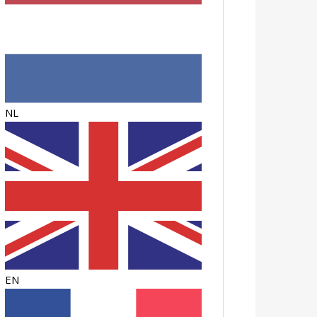
NL
EN