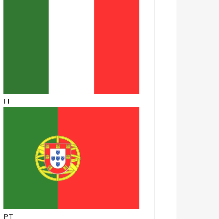
IT
PT