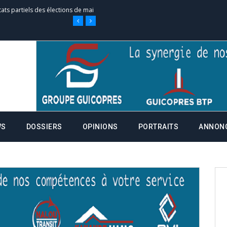
tats partiels des élections de mai
e d’appel, joignable au 105, ouvert
 des campagnes ce jeudi 28 mai à
WS
DOSSIERS
OPINIONS
PORTRAITS
ANNON
nce de la fiche de procuration
Commissions Administratives de
tation de serment et à une
entants aux CACV (centralisation