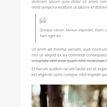
dolorem ipsum quia dolor sit amet
, con
modi tempora incidunt ut labore et dolo
Quisque rutrum. Aenean imperdiet. Etiam ultri
Nam eget dui.
Ut enim ad minima veniam, quis nostrum 
nisi ut aliquid ex ea commodi consequatu
voluptate velit esse quam nihil molestiae
Et harum quidem rerum facilis est et expe
est eligendi optio cumque nihil impedit q