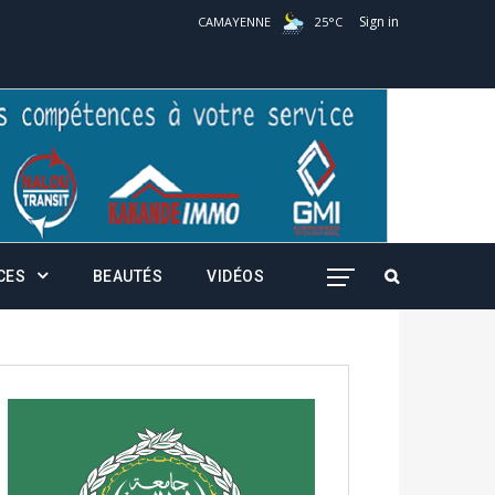
Sign in
CAMAYENNE
25
°
C
CES
BEAUTÉS
VIDÉOS