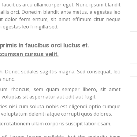
id faucibus arcu ullamcorper eget. Nunc ipsum blandit
vallis orci. Donecim blandit ante metus, a egestas leo
ut dolor ferm entum, sit amet effimum citur neque
 egestas leo fringilla sed.
rimis in faucibus orci luctus et.
ccumsan cursus velit.
ibh. Donec sodales sagittis magna. Sed consequat, leo
s nunc.
um rhoncus, sem quam semper libero, sit amet
voluptas sit aspernatur aut odit aut fugit.
ies nisi cum soluta nobis est eligendi optio cumque
voluptatum deleniti atque corrupti quos dolores.
ercitationem ullam corporis suscipit laboriosam.
 of Lorem Ipsum available, but the majority have