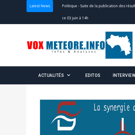
ce 03 juin à 14h
Latest News
Politique
-
Suite de la publication des résul
– mardi 02 juin à 17h
Politique
-
Scrutins : la DGE active un centr
24h/24 et 7j/7
Actualités
-
Double scrutin du 31 mai : fin
minuit
ACTUALITÉS
EDITOS
INTERVIE
Actualités
-
Communiqué relatif à la délivra
Politique
-
Convocation des membres des 
Centralisation des Votes (CACV) à une pres
formation
Politique
-
Candidats : désignez vos représ