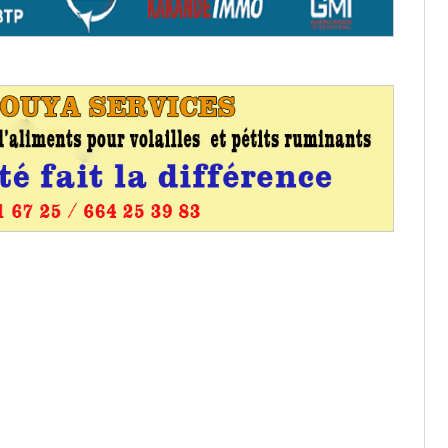
it des cartes d’électeurs possible
os informations à transmettre
aux provisoires et des
: ce 4 juin à 18h