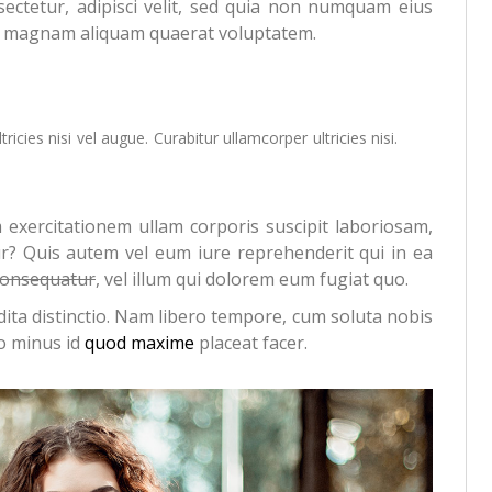
sectetur, adipisci velit, sed quia non numquam eius
re magnam aliquam quaerat voluptatem.
cies nisi vel augue. Curabitur ullamcorper ultricies nisi.
exercitationem ullam corporis suscipit laboriosam,
r? Quis autem vel eum iure reprehenderit qui in ea
 consequatur
, vel illum qui dolorem eum fugiat quo.
dita distinctio. Nam libero tempore, cum soluta nobis
uo minus id
quod maxime
placeat facer.