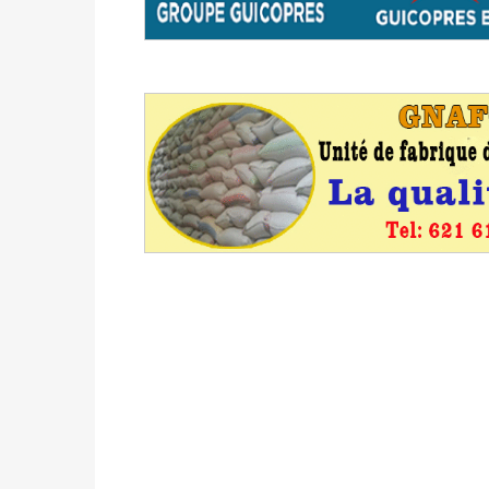
des votes) avant le 16 mai à 16h
Politique
-
Double scrutin du 31 mai : retra
du 16 au 31 mai 2026
Politique
-
Délégués de bureaux de vote : v
avant le 16 mai 2026 à 16h
Politique
-
Proclamation des résultats glob
statistiques des législatives et communales 