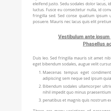
eleifend justo. Sedu sodales dolor lacus, 
luctus. Fusce eu consectetur nulla, id con
fringilla sed. Sed conse quatium ipsum 
posuere. Mauris nec lacus quis elit pretium
Vestibulum ante ipsum p
Phasellus a
Duis leo. Sed fringilla mauris sit amet n
eget bibendum sodales, augue velit cursu
Maecenas tempus eget condiment
adipiscing sem neque sed ipsum quia 
Bibendum sodales ullamcorper ultric
nihil impedit quo minus praesentium 
penatibus et magnis quis nostrum ex
There are many variations of passages