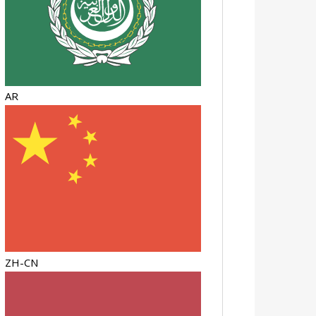
AR
ZH-CN