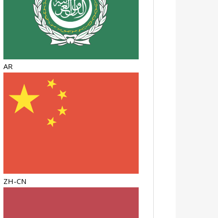
AR
ZH-CN