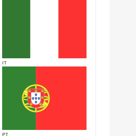
IT
PT