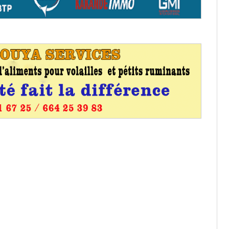
entants aux CACV (centralisation
it des cartes d’électeurs possible
os informations à transmettre
aux provisoires et des
: ce 4 juin à 18h