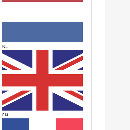
NL
EN