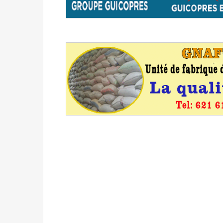
Politique
-
Candidats : désignez vos représ
des votes) avant le 16 mai à 16h
Politique
-
Double scrutin du 31 mai : retra
du 16 au 31 mai 2026
Politique
-
Délégués de bureaux de vote : v
avant le 16 mai 2026 à 16h
Politique
-
Proclamation des résultats glob
statistiques des législatives et communales 