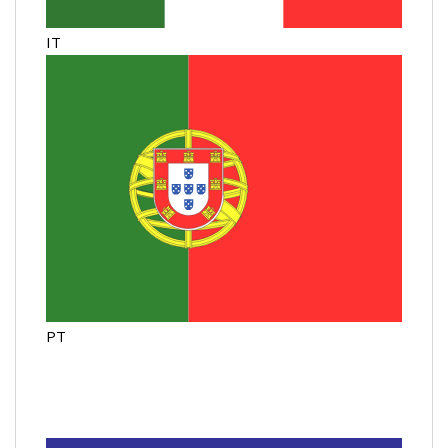
IT
PT