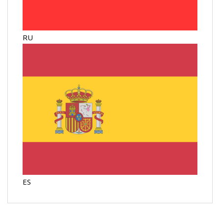
RU
ES