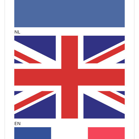
NL
EN